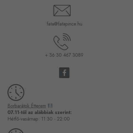
fata@fatapince.hu
+ 36 30 467 3089
F
a
c
e
b
o
Borbarátok Étterem
o
07.11-től az alábbiak szerint:
k
Hétfő-vasárnap: 11:30 - 22:00
-
f