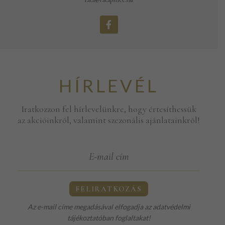
F
a
c
e
b
o
o
HÍRLEVÉL
k
-
f
Iratkozzon fel hírlevelünkre, hogy értesíthessük
az akcióinkról, valamint szezonális ajánlatainkról!
Az e-mail címe megadásával elfogadja az
adatvédelmi
tájékoztatóban
foglaltakat!