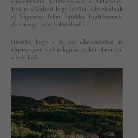
rendelkezünk. Ültetvényeink a Badacsony,
Tóti és a Gulácsi hegy lejtőin helyezkednek
el. Nagyrészt fehér fajtákkal foglalkozunk,
de van egy kevés kékszőlőnk is.
Hisszük, hogy a jó bor elkészítéséhez az
alapanyagon, technológián, szakértelmen túl
szív is kell.