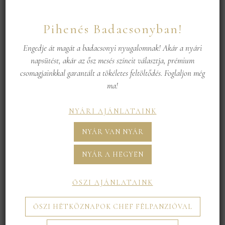
Pihenés Badacsonyban!
Engedje át magát a badacsonyi nyugalomnak! Akár a nyári
AJÁNDÉKOZZ ÉLMÉNYT!
napsütést, akár az ősz mesés színeit választja, prémium
Minden családban vannak olyan
csomagjainkkal garantált a tökéletes feltöltődés. Foglaljon még
különleges pillanatok, amikor valami
ma!
igazán emlékezeteset szeretnénk
adni.Legyen szó esküvőről, születésnapról,
NYÁRI AJÁNLATAINK
diplomázásról vagy évfordulóról,
ajándékutalványaink tökéletes választásnak
NYÁR VAN NYÁR
bizonyulnak!
Hogy miért is érdemes
NYÁR A HEGYEN
ajándékutalványainkat választani?
ŐSZI AJÁNLATAINK
Rugalmas felhasználás: Az ajándékozott saját
ŐSZI HÉTKÖZNAPOK CHEF FÉLPANZIÓVAL
ízlése szerint használhatja fel, legyen szó