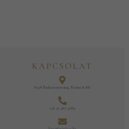
KAPCSOLAT
8258 Badacsonytomaj, Római út 88.
+36 30 467 3089
fata@fatapince.hu