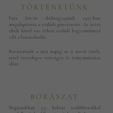
TÖRTÉNETÜNK
Fata István dédnagyapánk 1927-ben
megalapította a családi pincészetet. Az azóta
eltelt közel 100 évben családi hagyománnyá
vált a borászkodás.
Borászatunk a mai napig az ő nevét viseli,
ezzel tisztelegve tettvágya és iránymutatása
előtt.
BORÁSZAT
Napjainkban 7,5 hektár szőlőbirtokkal