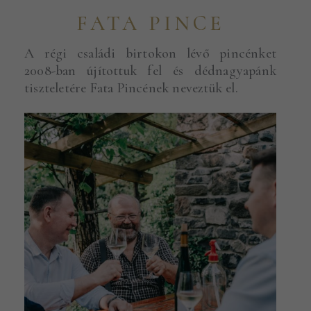
FATA PINCE
A régi családi birtokon lévő pincénket
2008-ban újítottuk fel és dédnagyapánk
tiszteletére Fata Pincének neveztük el.