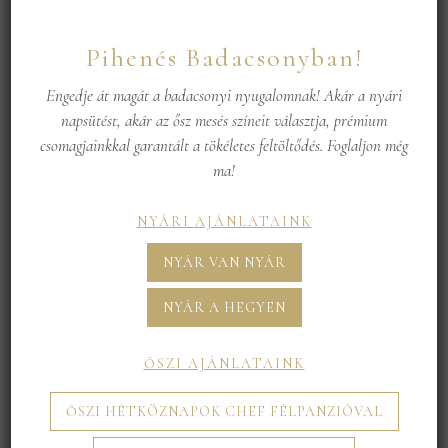
Pihenés Badacsonyban!
Telefonszám
*
Engedje át magát a badacsonyi nyugalomnak! Akár a nyári
napsütést, akár az ősz mesés színeit választja, prémium
Név
*
csomagjainkkal garantált a tökéletes feltöltődés. Foglaljon még
ma!
NYÁRI AJÁNLATAINK
Elállás oka
NYÁR VAN NYÁR
NYÁR A HEGYEN
ŐSZI AJÁNLATAINK
Megjegyzés
ŐSZI HÉTKÖZNAPOK CHEF FÉLPANZIÓVAL