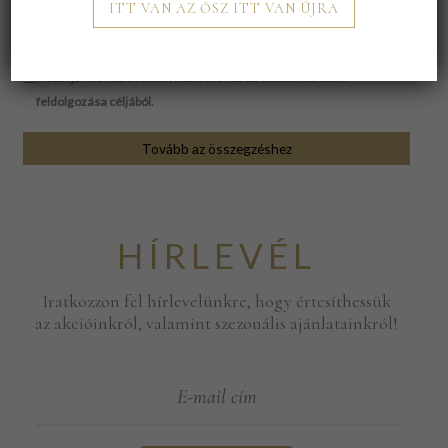
ITT VAN AZ ŐSZ ITT VAN ÚJRA
Hozzájárulok az adataim kezeléséhez az elállási kérelem
feldolgozása céljából.
Tovább az összegzéshez
HÍRLEVÉL
Iratkozzon fel hírlevelünkre, hogy értesíthessük
az akcióinkról, valamint szezonális ajánlatainkról!