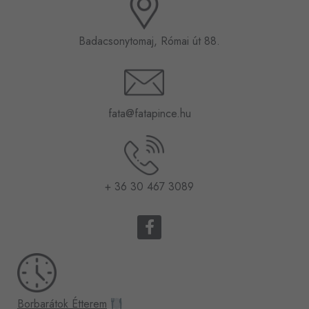
Badacsonytomaj, Római út 88.
fata@fatapince.hu
+ 36 30 467 3089
F
a
c
e
b
o
Borbarátok Étterem