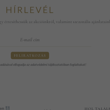
HÍRLEVÉL
gy értesíthessük az akcióinkról, valamint szezonális ajánlatain
adásával elfogadja az
adatvédelmi tájékoztatóban
foglaltakat!
rem
HOL TALÁL