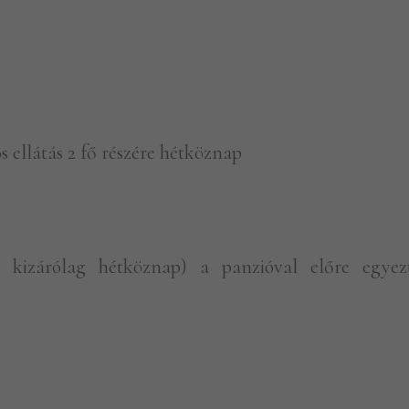
s ellátás 2 fő részére hétköznap
 kizárólag hétköznap) a panzióval előre egyezt