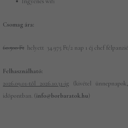
Ingyenes wifi
Csomag ára:
60.500 Ft
helyett 34.975 Ft/2 nap 1 éj chef félpanzió
Felhasználható:
2026.09.01-től 2026.10.31-ig
(kivétel ünnepnapok,
időpontban. (
info@borbaratok.hu
)