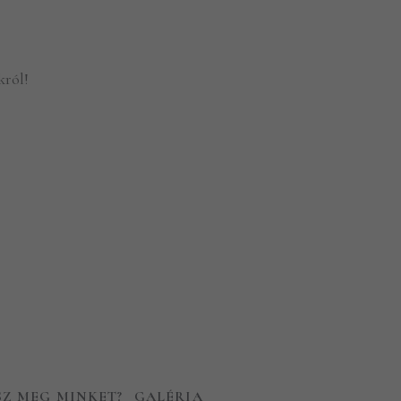
król!
SZ MEG MINKET?
GALÉRIA