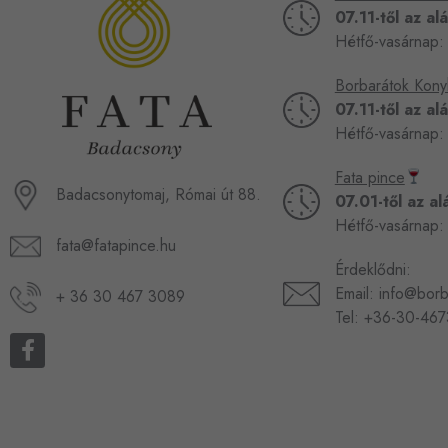
07.11-től az al
Hétfő-vasárnap:
Borbarátok Kony
07.11-től az al
Hétfő-vasárnap:
Fata pince
Badacsonytomaj, Római út 88.
07.01-től az al
Hétfő-vasárnap:
fata@fatapince.hu
Érdeklődni:
Email:
info@borb
+ 36 30 467 3089
Tel:
+36-30-46
F
a
c
e
b