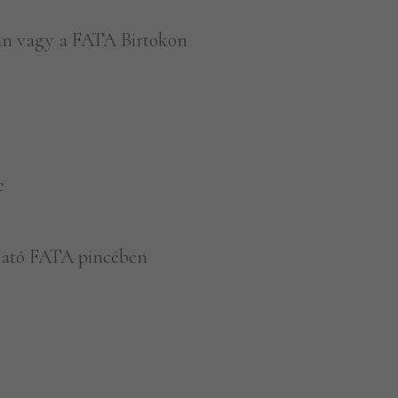
ban vagy a FATA Birtokon
e
lható FATA pincében