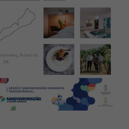
onytomaj, Római út
88.