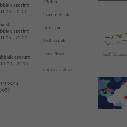
Főoldal
ábbiak szerint:
 11:30 - 22:00
Történetünk
ha
Borászat
ábbiak szerint:
 11:30 - 22:00
Szállásaink
Fata Pince
8258 Badacs
ábbiak szerint:
 10:00 - 21:00
Online elállás
aratok.hu
73089