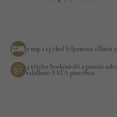
2 nap 1 éj chef félpanziós ellátás 2
4 tételes borkóstoló a panzió udv
található FATA pincében