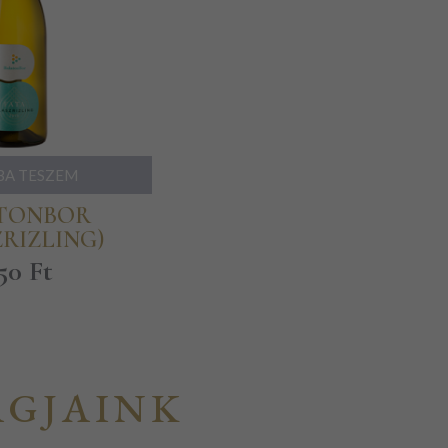
BA TESZEM
TONBOR
RIZLING)
150
Ft
GJAINK