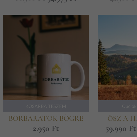
Ennek
KOSÁRBA TESZEM
Opciók
a
BORBARÁTOK BÖGRE
ŐSZ A H
terméknek
2.950
Ft
több
59.990
Ft
variációja