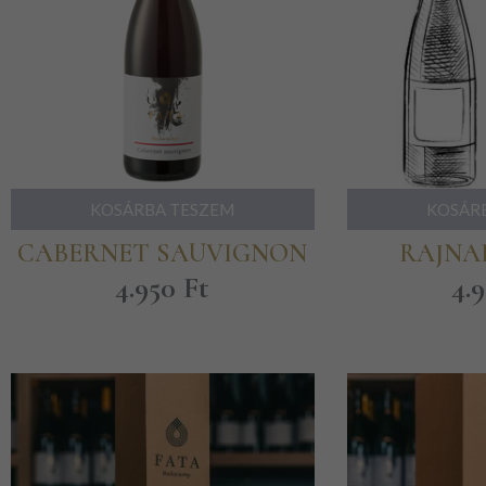
KOSÁRBA TESZEM
KOSÁR
CABERNET SAUVIGNON
RAJNAI
4.950
Ft
4.