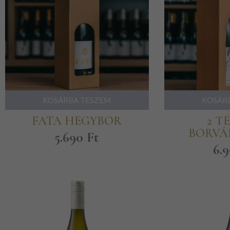
KOSÁRBA TESZEM
KOSÁR
FATA HEGYBOR
2 T
BORVÁ
5.690
Ft
6.