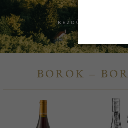
KEZDŐLAP
/ “FATA 
BOROK – BO