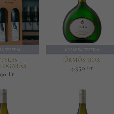
BA TESZEM
KOSÁRBA TESZEM
ÉTELES
ÜRMÖS-BOR
LOGATÁS
4.950
Ft
990
Ft