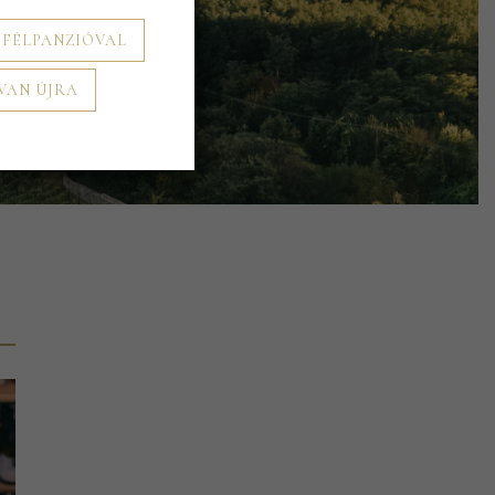
 FÉLPANZIÓVAL
KEK
 VAN ÚJRA