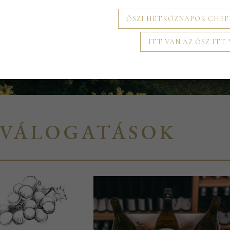
ŐSZI HÉTKÖZNAPOK CHEF
PINCE” CÍMKÉVEL RENDELKEZŐ TERMÉ
ITT VAN AZ ŐSZ ITT
RVÁLOGATÁSOK